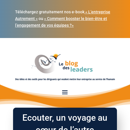
Téléchargez gratuitement nos e-book
« L’entreprise
Autrement »
ou
« Comment booster le bien-être et
l’engagement de vos équipes ?»
Ecouter, un voyage au
cœur de l’autre