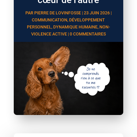
PAR
PIERRE DE LOVINFOSSE
|
23 JUIN 2026
|
COMMUNICATION
,
DÉVELOPPEMENT
PERSONNEL
,
DYNAMIQUE HUMAINE
,
NON-
VIOLENCE ACTIVE
|
0 COMMENTAIRES