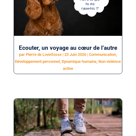
Ecouter, un voyage au cœur de l’autre
par
Pierre de Lovinfosse
|
23 Juin 2026
|
Communication
,
Développement personnel
,
Dynamique humaine
,
Non-violence
active