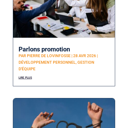
Parlons promotion
PAR
PIERRE DE LOVINFOSSE
|
28 AVR 2026
|
DÉVELOPPEMENT PERSONNEL
,
GESTION
D'ÉQUIPE
lire plus