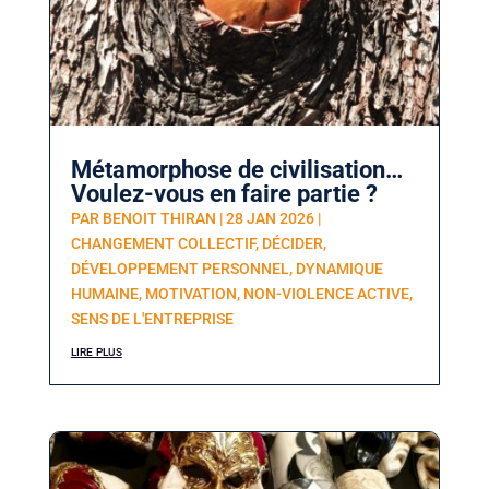
Métamorphose de civilisation…
Voulez-vous en faire partie ?
PAR
BENOIT THIRAN
|
28 JAN 2026
|
CHANGEMENT COLLECTIF
,
DÉCIDER
,
DÉVELOPPEMENT PERSONNEL
,
DYNAMIQUE
HUMAINE
,
MOTIVATION
,
NON-VIOLENCE ACTIVE
,
SENS DE L'ENTREPRISE
lire plus