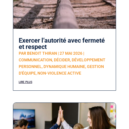
Exercer l’autorité avec fermeté
et respect
PAR
BENOIT THIRAN
|
27 MAI 2026
|
COMMUNICATION
,
DÉCIDER
,
DÉVELOPPEMENT
PERSONNEL
,
DYNAMIQUE HUMAINE
,
GESTION
D'ÉQUIPE
,
NON-VIOLENCE ACTIVE
lire plus