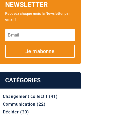
NEWSLETTER
Recevez chaque mois la Newsletter par
email !
Je m'abonne
CATÉGORIES
Changement collectif
(41)
Communication
(22)
Décider
(30)