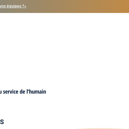
vos équipes ?»
OS