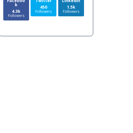
Faceboo
Twitter
LinkedIn
k
450
1.5k
4.3k
Followers
Followers
Followers