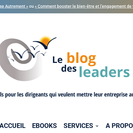
ise Autrement »
ou
« Comment booster le bien-être et l’engagement de 
ACCUEIL
EBOOKS
SERVICES
A PROP