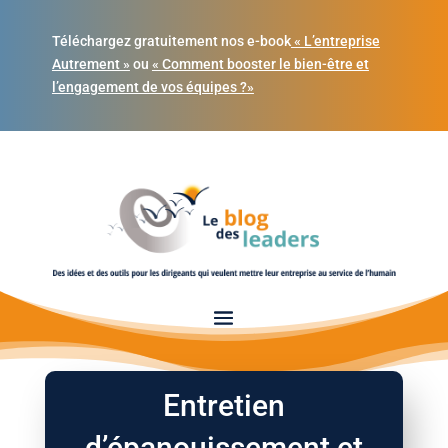
Téléchargez gratuitement nos e-book
« L’entreprise
Autrement »
ou
« Comment booster le bien-être et
l’engagement de vos équipes ?»
Entretien
d’épanouissement et