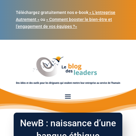
Téléchargez gratuitement nos e-book
« L’entreprise
Autrement »
ou
« Comment booster le bien-être et
l’engagement de vos équipes ?»
NewB : naissance d’une
banque éthique