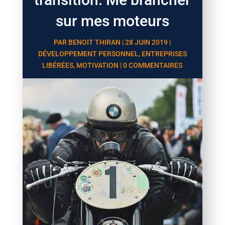
sur mes moteurs
PAR
BENOIT THIRAN
|
28 JUIN 2019
|
DÉVELOPPEMENT PERSONNEL
,
ENTREPRISES
LIBÉRÉES
,
MOTIVATION
|
0 COMMENTAIRES