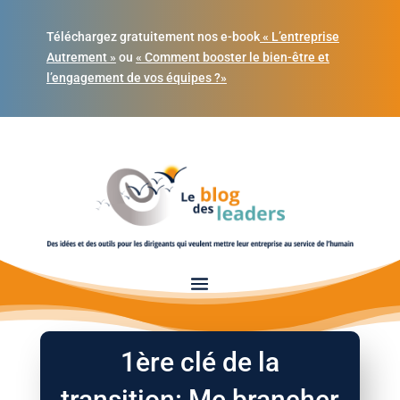
Téléchargez gratuitement nos e-book
« L’entreprise
Autrement »
ou
« Comment booster le bien-être et
l’engagement de vos équipes ?»
1ère clé de la
transition: Me brancher