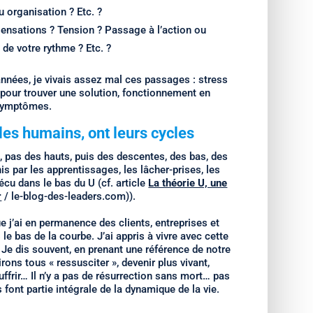
u organisation ? Etc. ?
sensations ? Tension ? Passage à l’action ou
 de votre rythme ? Etc. ?
années, je vivais assez mal ces passages : stress
 pour trouver une solution, fonctionnement en
 symptômes.
es humains, ont leurs cycles
 pas des hauts, puis des descentes, des bas, des
s par les apprentissages, les lâcher-prises, les
cu dans le bas du U (cf. article
La théorie U, une
r
/ le-blog-des-leaders.com)).
 j’ai en permanence des clients, entreprises et
 le bas de la courbe. J’ai appris à vivre avec cette
. Je dis souvent, en prenant une référence de notre
rons tous « ressusciter », devenir plus vivant,
ffrir… Il n’y a pas de résurrection sans mort… pas
 font partie intégrale de la dynamique de la vie.