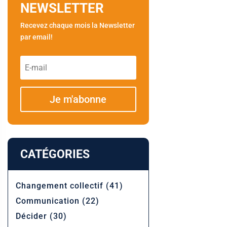
NEWSLETTER
Recevez chaque mois la Newsletter
par email!
Je m'abonne
CATÉGORIES
Changement collectif
(41)
Communication
(22)
Décider
(30)