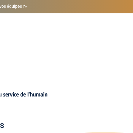
vos équipes ?»
OS