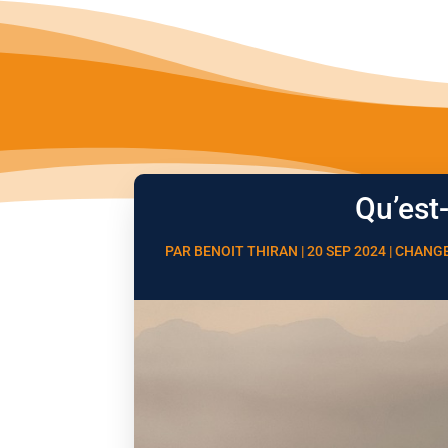
Qu’est
PAR
BENOIT THIRAN
|
20 SEP 2024
|
CHANGE