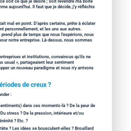
 ce soit ce que je désire ; soit revendre ma boite
me aujourd’hui. Il faut que je décide, j’y réfléchis
ait mal en point. D’après certains, prête à éclater
ent personnellement, et les uns aux autres.
a prend plus de temps que nous l’espérions, nous
pour notre entreprise. Là-dessus, nous sommes
ntreprises et institutions, convaincus qu’ils ne
as usual », partageaient leur sentiment
lopper un nouveau paradigme et nous n’y arrivons
ériodes de creux ?
nder :
 sentiments) dans ces moments-là ? De la peur de
 ? Du stress ? De la pression, intérieure et/ou
rénité ? Etc. ?
ête ? Les idées se bousculent-elles ? Brouillard