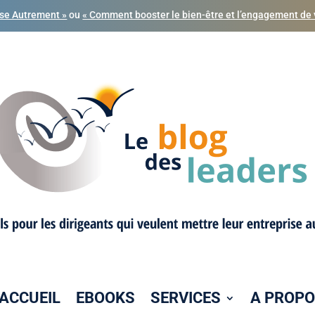
ise Autrement »
ou
« Comment booster le bien-être et l’engagement de 
ACCUEIL
EBOOKS
SERVICES
A PROP